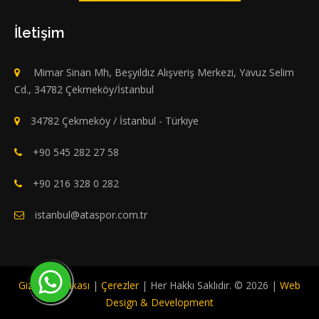
İletişim
Mimar Sinan Mh, Beşyıldız Alışveriş Merkezi, Yavuz Selim
Cd., 34782 Çekmeköy/İstanbul
34782 Çekmeköy / İstanbul - Türkiye
+90 545 282 27 58
+90 216 328 0 282
istanbul@ataspor.com.tr
Gizlilik Politikası
|
Çerezler
| Her Hakkı Saklıdır. © 2026 |
Web
Design & Development